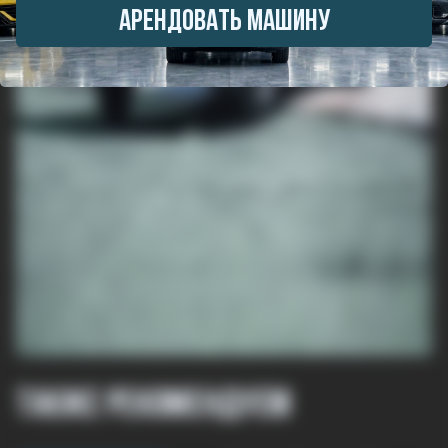
АРЕНДОВАТЬ МАШИНУ
Также рекомендуем